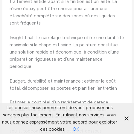
traitement antidérapant si la finition est brillante. La
résine époxy peut être choisie pour assurer une
étanchéité complète sur des zones où des liquides
sont fréquents.
Insight final : le carrelage technique offre une durabilité
maximale si la chape est saine. La peinture constitue
une solution rapide et économique, à condition d’une
préparation rigoureuse et d’une maintenance
périodique.
Budget, durabilité et maintenance : estimer le coût
total, décomposer les postes et planifier l’entretien
Estimer le coût réel d’un revêtement de garage
Les cookies nous permettent de vous proposer nos
nécessite de distinguer les postes : fournitures
services plus facilement. En utilisant nos services, vous
(matériaux),
préparation du support
(ragréage,
nous donnez expressément votre accord pour exploiter
réparation), main-d’œuvre et accessoires (plinthes,
ces cookies.
OK
seuils, topcoat). Les fourchettes ci-dessous