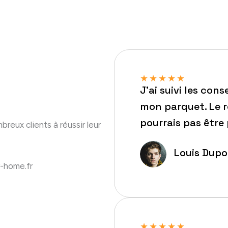
★
★
★
★
★
J’ai suivi les con
mon parquet. Le ré
pourrais pas être 
eux clients à réussir leur
Louis Dup
r-home.fr
★
★
★
★
★