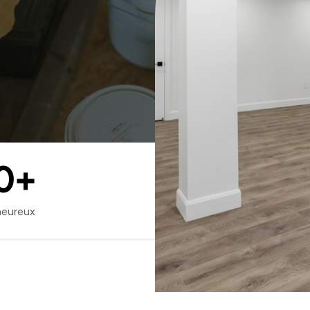
0
+
heureux