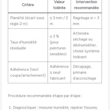
Valeur
Intervention
Critère
tolérée
recommandée
Planéité (écart sous
≤ 3 mm / 2
Ragréage si > 3
règle 2 m)
m
mm
Attendre
≤ 3 %
séchage ou
Taux d’humidité
(pour
déshumidifier,
résiduelle
peintures
choisir système
sensibles)
tolérant
Adhérence
Décapage,
Adhérence (test
≥ seuil
primaire
coupe/arrachement)
fabricant
d’accrochage
Procédure recommandée étape par étape :
Diagnostiquer : mesurer humidité, repérer fissures,