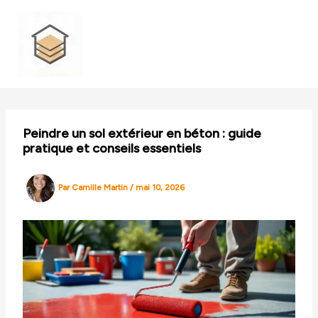
Aller
au
contenu
Peindre un sol extérieur en béton : guide
pratique et conseils essentiels
Par
Camille Martin
/
mai 10, 2026