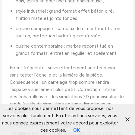
bois, joints fin pour une unité chaleureuse ;
style industriel : grand format effet béton ciré,
finition mate et joints foncés ;
cuisine campagne : carreaux de ciment motifs ton
sur ton, protection hydrofuge renforcée ;
cuisine contemporaine : marbre reconstitué en
grands formats, entretien régulier et scellement.
Erreur fréquente : suivre strictement une tendance
sans tester l’échelle et la lumière de la pièce.
Conséquence : un carrelage trop sombre rendra
l’espace visuellement plus petit. Correction : utiliser
des échantillons et des simulations 3D pour visualiser le
rendu (outils de simulation en ligne disponibles en
Les cookies nous permettent de vous proposer nos
magasin).
services plus facilement. En utilisant nos services, vous
nous donnez expressément votre accord pour exploiter
La cohérence avec le mobilier, la couleur des murs et
ces cookies.
OK
l’éclairage est primordiale. L’association des matériaux