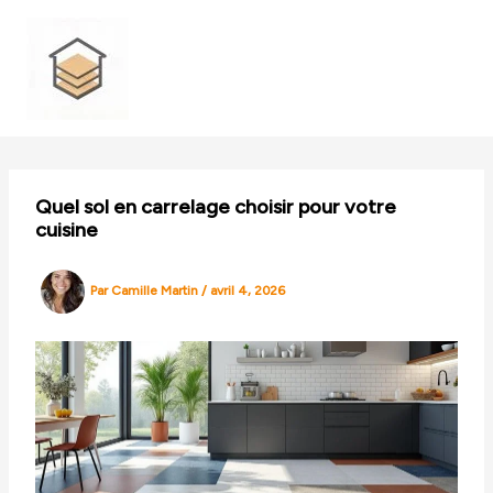
Aller
au
contenu
Quel sol en carrelage choisir pour votre
cuisine
Par
Camille Martin
/
avril 4, 2026