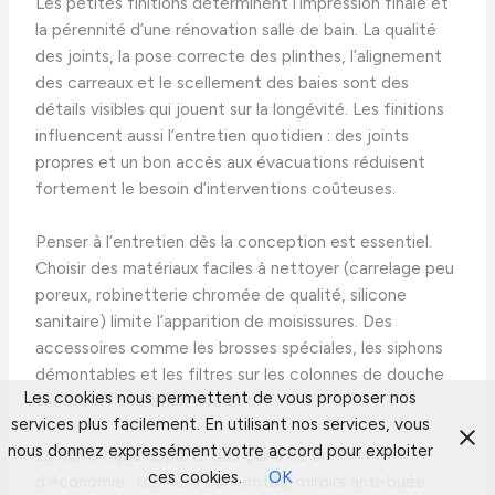
Les petites finitions déterminent l’impression finale et
la pérennité d’une rénovation salle de bain. La qualité
des joints, la pose correcte des plinthes, l’alignement
des carreaux et le scellement des baies sont des
détails visibles qui jouent sur la longévité. Les finitions
influencent aussi l’entretien quotidien : des joints
propres et un bon accès aux évacuations réduisent
fortement le besoin d’interventions coûteuses.
Penser à l’entretien dès la conception est essentiel.
Choisir des matériaux faciles à nettoyer (carrelage peu
poreux, robinetterie chromée de qualité, silicone
sanitaire) limite l’apparition de moisissures. Des
accessoires comme les brosses spéciales, les siphons
démontables et les filtres sur les colonnes de douche
Les cookies nous permettent de vous proposer nos
facilitent l’entretien courant.
services plus facilement. En utilisant nos services, vous
nous donnez expressément votre accord pour exploiter
La domotique apporte des gains de confort et
ces cookies.
OK
d’économie : robinets connectés, miroirs anti-buée