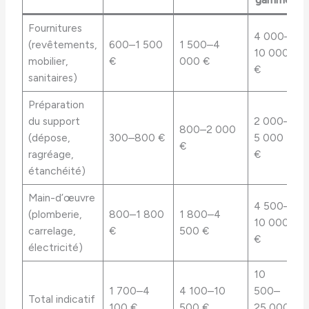
Fournitures
4 000–
(revêtements,
600–1 500
1 500–4
10 000
mobilier,
€
000 €
€
sanitaires)
Préparation
du support
2 000–
800–2 000
(dépose,
300–800 €
5 000
€
ragréage,
€
étanchéité)
Main-d’œuvre
4 500–
(plomberie,
800–1 800
1 800–4
10 000
carrelage,
€
500 €
€
électricité)
10
1 700–4
4 100–10
500–
Total indicatif
100 €
500 €
25 000