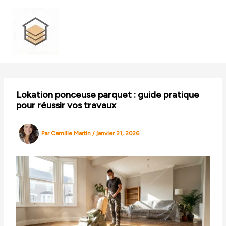
Aller
au
contenu
Lokation ponceuse parquet : guide pratique
pour réussir vos travaux
Par
Camille Martin
/
janvier 21, 2026